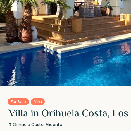
For Sale
Villa
Villa in Orihuela Costa, Lo
Orihuela Costa
,
Alicante