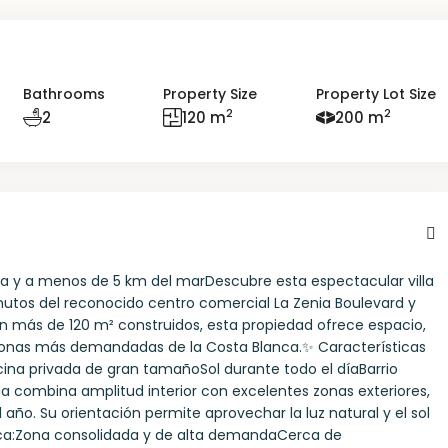
Bathrooms
Property Size
Property Lot Size
2
2
2
120 m
200 m
l día y a menos de 5 km del marDescubre esta espectacular villa
nutos del reconocido centro comercial La Zenia Boulevard y
on más de 120 m² construidos, esta propiedad ofrece espacio,
 zonas más demandadas de la Costa Blanca.✨ Características
cina privada de gran tamañoSol durante todo el díaBarrio
a combina amplitud interior con excelentes zonas exteriores,
 año. Su orientación permite aprovechar la luz natural y el sol
ica:Zona consolidada y de alta demandaCerca de