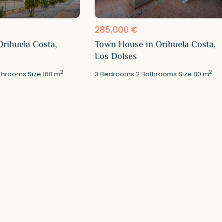
285,000 €
Orihuela Costa,
Town House in Orihuela Costa,
Los Dolses
2
2
throoms
·
Size
100 m
3
Bedrooms
·
2
Bathrooms
·
Size
80 m