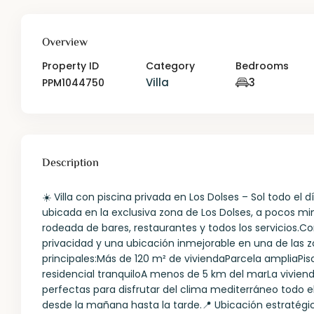
Overview
Property ID
Category
Bedrooms
Villa
3
PPM1044750
Description
☀️ Villa con piscina privada en Los Dolses – Sol todo e
ubicada en la exclusiva zona de Los Dolses, a pocos mi
rodeada de bares, restaurantes y todos los servicios.C
privacidad y una ubicación inmejorable en una de las
principales:Más de 120 m² de viviendaParcela ampliaPis
residencial tranquiloA menos de 5 km del marLa viviend
perfectas para disfrutar del clima mediterráneo todo el
desde la mañana hasta la tarde.📍 Ubicación estratég