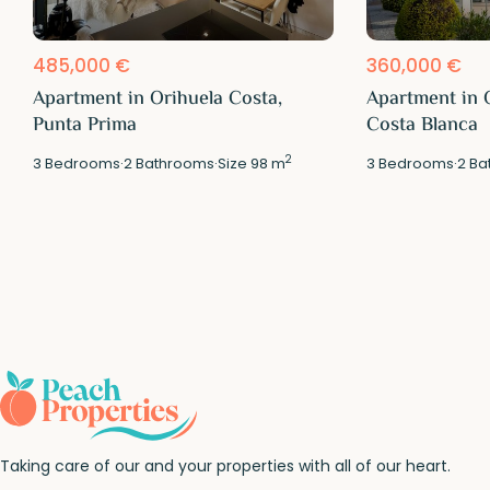
485,000 €
360,000 €
Apartment in Orihuela Costa,
Apartment in 
Punta Prima
Costa Blanca
2
3
Bedrooms
·
2
Bathrooms
·
Size
98 m
3
Bedrooms
·
2
Ba
Taking care of our and your properties with all of our heart.